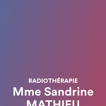
RADIOTHÉRAPIE
Mme Sandrine
MATHIEU