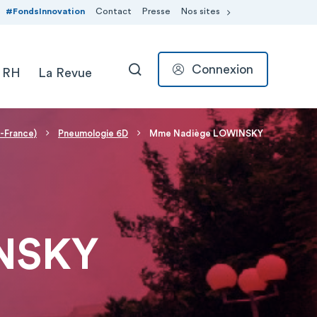
#FondsInnovation
Contact
Presse
Nos sites
Connexion
 RH
La Revue
RECHERCHER
-France)
Pneumologie 6D
Mme Nadiège LOWINSKY
NSKY