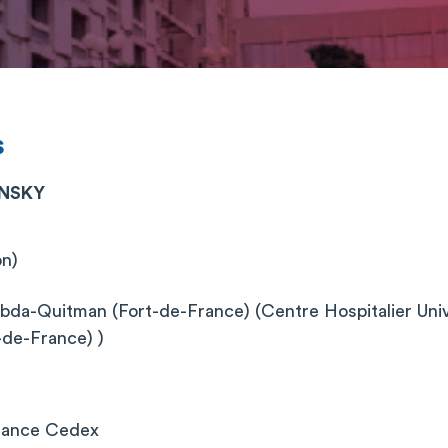
s
INSKY
on)
obda-Quitman (Fort-de-France) (Centre Hospitalier Univ
-de-France) )
rance Cedex