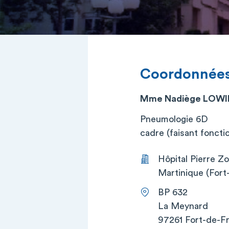
Coordonnée
Mme Nadiège LOW
Pneumologie 6D
cadre (faisant foncti
Hôpital Pierre Z
Martinique (Fort
BP 632
La Meynard
97261 Fort-de-F