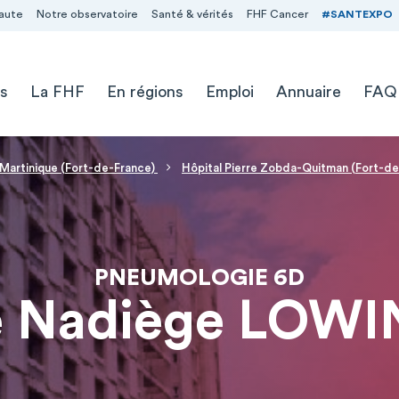
aute
Notre observatoire
Santé & vérités
FHF Cancer
#SANTEXPO
s
La FHF
En régions
Emploi
Annuaire
FAQ
e Martinique (Fort-de-France)
Hôpital Pierre Zobda-Quitman (Fort-de
PNEUMOLOGIE 6D
 Nadiège LOWI