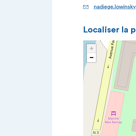
nadiege.lowinsk
Localiser la 
+
−