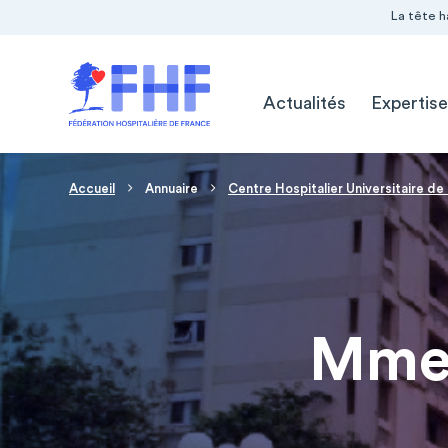
Navigation Pré-entête
Panneau de gestion des cookies
La tête h
Navigation principale
Actualités
Expertise
Fil d'Ariane
Accueil
Annuaire
Centre Hospitalier Universitaire d
Mme