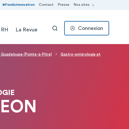
#FondsInnovation
Contact
Presse
Nos sites
Connexion
 RH
La Revue
RECHERCHER
la Guadeloupe (Pointe-à-Pitre)
Gastro-entérologie et
OGIE
MEON