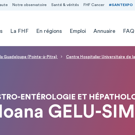
aute
Notre observatoire
Santé & vérités
FHF Cancer
#SANTEXPO
s
La FHF
En régions
Emploi
Annuaire
FAQ
 la Guadeloupe (Pointe-à-Pitre)
Centre Hospitalier Universitaire de 
TRO-ENTÉROLOGIE ET HÉPATHOL
Moana GELU-SI