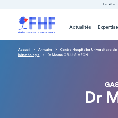
Navigation Pré-entête
Panneau de gestion des cookies
La tête h
Navigation principale
Actualités
Expertise
Fil d'Ariane
Accueil
Annuaire
Centre Hospitalier Universitaire de
hépathologie
Dr Moana GELU-SIMEON
GAS
Dr 