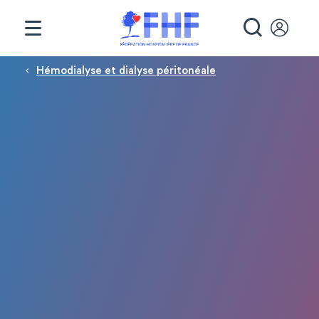
Panneau de gestion des cookies
RECHE
Fil d'Ariane
Hémodialyse et dialyse péritonéale