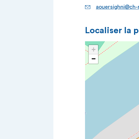
aouersighni@ch-r
Localiser la 
+
−