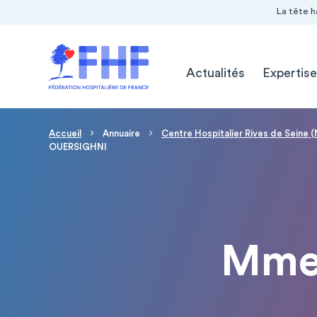
Navigation Pré-entête
Panneau de gestion des cookies
La tête h
Navigation principale
Actualités
Expertise
Fil d'Ariane
Accueil
Annuaire
Centre Hospitalier Rives de Seine (
OUERSIGHNI
Mme