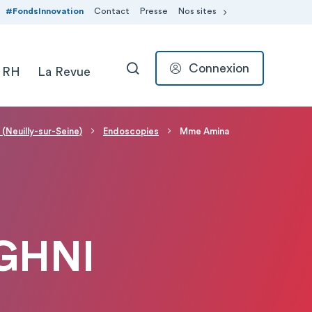
#FondsInnovation
Contact
Presse
Nos sites
Connexion
 RH
La Revue
RECHERCHER
 (Neuilly-sur-Seine)
Endoscopies
Mme Amina
GHNI