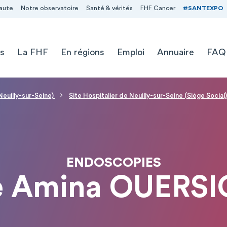
aute
Notre observatoire
Santé & vérités
FHF Cancer
#SANTEXPO
s
La FHF
En régions
Emploi
Annuaire
FAQ
Neuilly-sur-Seine)
Site Hospitalier de Neuilly-sur-Seine (Siège Social)
ENDOSCOPIES
 Amina OUERSI