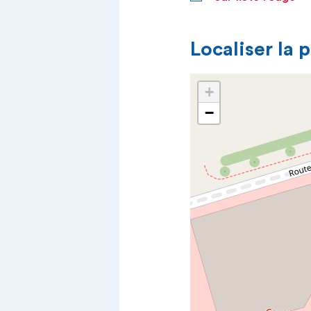
Localiser la 
+
−