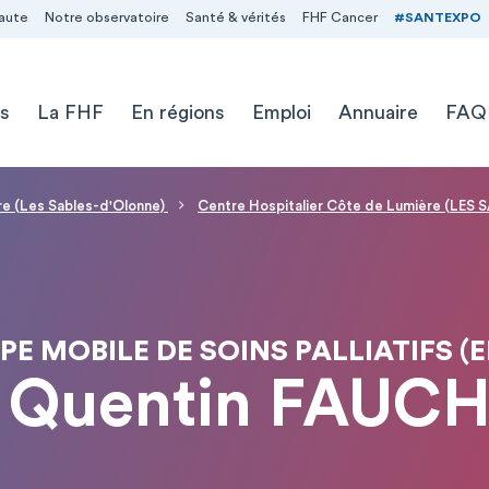
aute
Notre observatoire
Santé & vérités
FHF Cancer
#SANTEXPO
s
La FHF
En régions
Emploi
Annuaire
FAQ
re (Les Sables-d'Olonne)
Centre Hospitalier Côte de Lumière (LES
PE MOBILE DE SOINS PALLIATIFS (
 Quentin FAUC