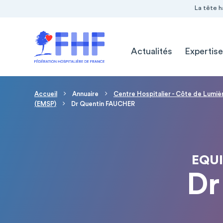
Navigation Pré-entête
Panneau de gestion des cookies
La tête h
Navigation principale
Actualités
Expertise
Fil d'Ariane
Accueil
Annuaire
Centre Hospitalier - Côte de Lumiè
(EMSP)
Dr Quentin FAUCHER
EQUI
Dr