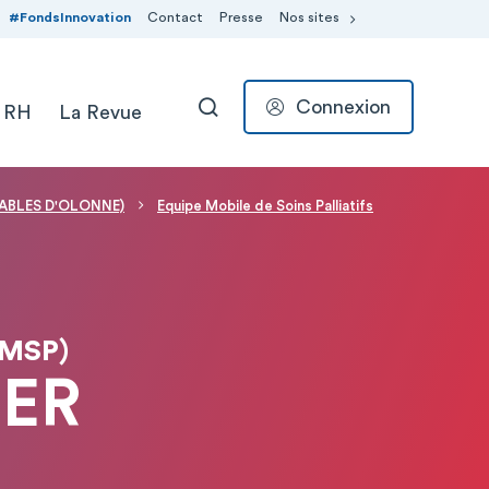
#FondsInnovation
Contact
Presse
Nos sites
Connexion
 RH
La Revue
RECHERCHER
 SABLES D'OLONNE)
Equipe Mobile de Soins Palliatifs
EMSP)
HER