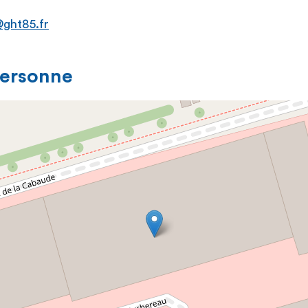
@ght85.fr
personne