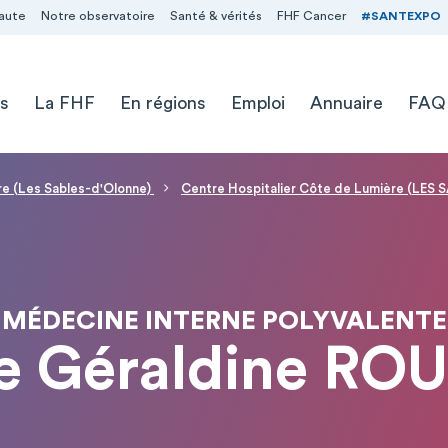
aute
Notre observatoire
Santé & vérités
FHF Cancer
#SANTEXPO
s
La FHF
En régions
Emploi
Annuaire
FAQ
re (Les Sables-d'Olonne)
Centre Hospitalier Côte de Lumière (LES
MÉDECINE INTERNE POLYVALENTE
 Géraldine ROU