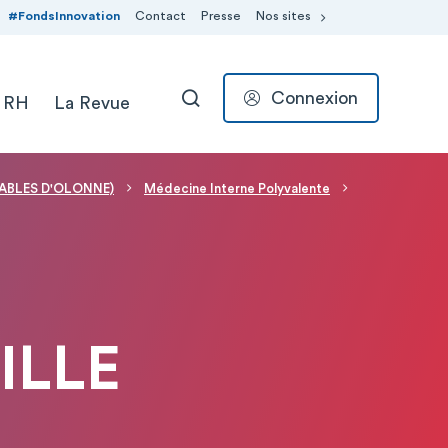
#FondsInnovation
Contact
Presse
Nos sites
Connexion
 RH
La Revue
RECHERCHER
 SABLES D'OLONNE)
Médecine Interne Polyvalente
ILLE