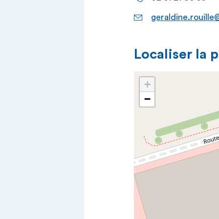
geraldine.rouille
Localiser la 
+
−