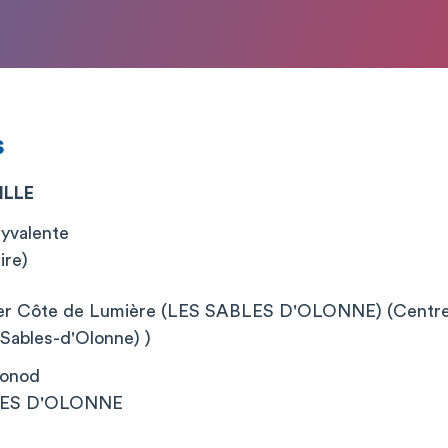
s
ILLE
yvalente
ire)
ier Côte de Lumière (LES SABLES D'OLONNE) (Centre 
Sables-d'Olonne) )
Monod
LES D'OLONNE