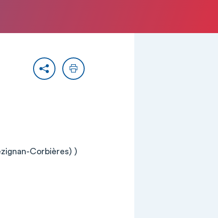
Partager
Imprimer
zignan-Corbières) )