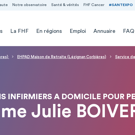
aute
Notre observatoire
Santé & vérités
FHF Cancer
#SANTEXPO
s
La FHF
En régions
Emploi
Annuaire
FAQ
ères)
EHPAD Maison de Retraite (Lézignan Corbières)
Service de
NS INFIRMIERS A DOMICILE POUR 
me Julie BOIVE