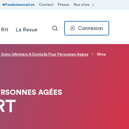
#FondsInnovation
Contact
Presse
Nos sites
Connexion
 RH
La Revue
RECHERCHER
 Soins Infirmiers A Domicile Pour Personnes Agées
Mme
PERSONNES AGÉES
RT