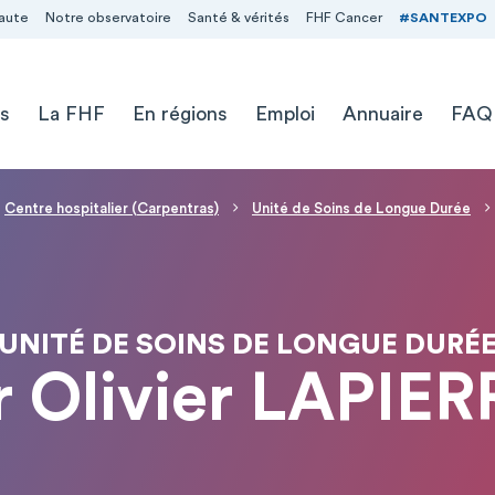
aute
Notre observatoire
Santé & vérités
FHF Cancer
#SANTEXPO
s
La FHF
En régions
Emploi
Annuaire
FAQ
Centre hospitalier (Carpentras)
Unité de Soins de Longue Durée
UNITÉ DE SOINS DE LONGUE DURÉ
r Olivier LAPIER