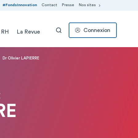
#FondsInnovation
Contact
Presse
Nos sites
Connexion
 RH
La Revue
RECHERCHER
Dr Olivier LAPIERRE
E
RE