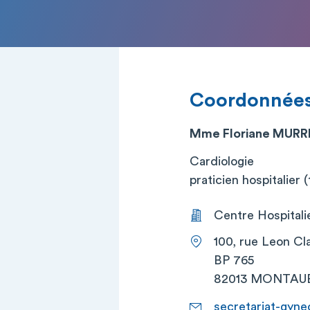
Coordonnée
Mme Floriane MURR
Cardiologie
praticien hospitalier (t
Centre Hospital
100, rue Leon Cl
BP 765
82013 MONTAU
secretariat-gyn