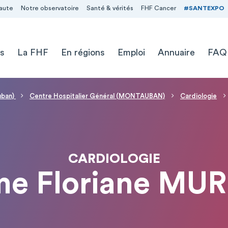
aute
Notre observatoire
Santé & vérités
FHF Cancer
#SANTEXPO
s
La FHF
En régions
Emploi
Annuaire
FAQ
uban)
Centre Hospitalier Général (MONTAUBAN)
Cardiologie
CARDIOLOGIE
e Floriane MUR