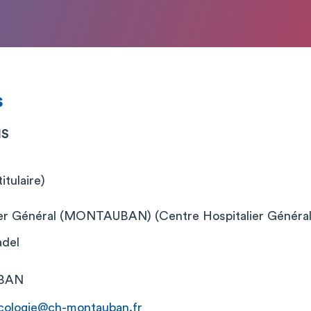
s
IS
itulaire)
ier Général (MONTAUBAN) (Centre Hospitalier Général
adel
BAN
ecologie@ch-montauban.fr