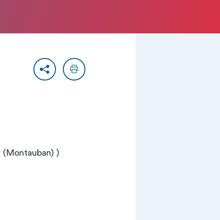
Partager
Imprimer
 (Montauban) )