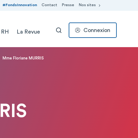
#FondsInnovation
Contact
Presse
Nos sites
Connexion
 RH
La Revue
RECHERCHER
Mme Floriane MURRIS
RIS