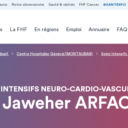
aute
Notre observatoire
Santé & vérités
FHF Cancer
#SANTEXPO
s
La FHF
En régions
Emploi
Annuaire
FAQ
uban)
Centre Hospitalier Général (MONTAUBAN)
Soins Intensif
 INTENSIFS NEURO-CARDIO-VASCU
 Jaweher ARFA