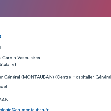
s
I
o-Cardio-Vasculaires
itulaire)
ier Général (MONTAUBAN) (Centre Hospitalier Général
adel
BAN
iologie@ch-montauban.fr