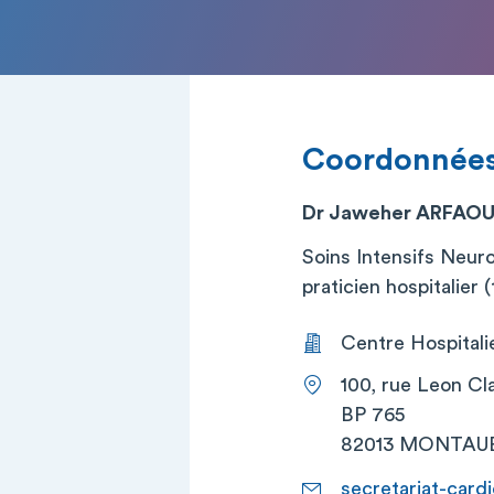
Coordonnée
Dr Jaweher ARFAOU
Soins Intensifs Neur
praticien hospitalier (t
Centre Hospital
100, rue Leon Cl
BP 765
82013 MONTAU
secretariat-card