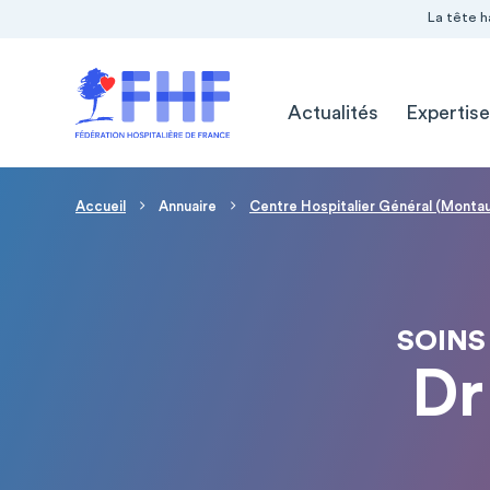
Navigation Pré-entête
Panneau de gestion des cookies
La tête h
Navigation principale
Actualités
Expertise
Fil d'Ariane
Accueil
Annuaire
Centre Hospitalier Général (Monta
SOINS
Dr