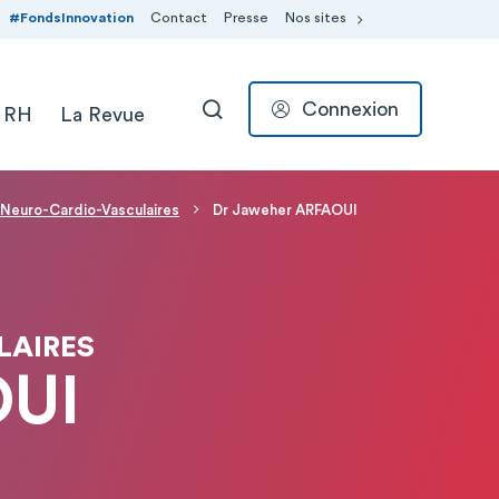
#FondsInnovation
Contact
Presse
Nos sites
Connexion
 RH
La Revue
RECHERCHER
s Neuro-Cardio-Vasculaires
Dr Jaweher ARFAOUI
LAIRES
OUI