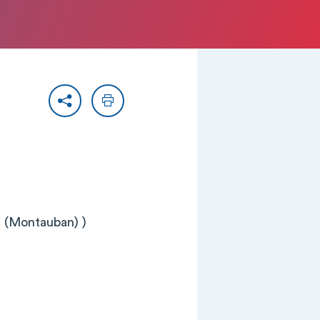
Partager
Imprimer
 (Montauban) )