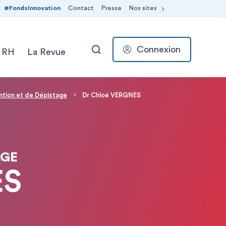
#FondsInnovation
Contact
Presse
Nos sites
Connexion
 RH
La Revue
RECHERCHER
ntion et de Dépistage
Dr Chloé VERGNES
AGE
ES