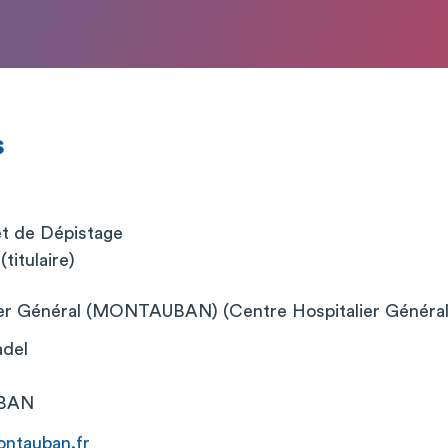
s
et de Dépistage
titulaire)
ier Général (MONTAUBAN) (Centre Hospitalier Général
adel
BAN
ntauban.fr