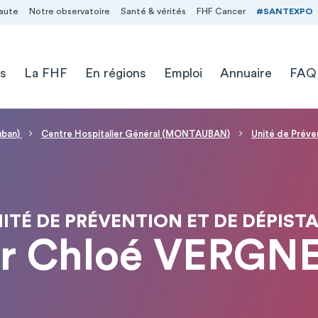
aute
Notre observatoire
Santé & vérités
FHF Cancer
#SANTEXPO
s
La FHF
En régions
Emploi
Annuaire
FAQ
uban)
Centre Hospitalier Général (MONTAUBAN)
Unité de Préve
ITÉ DE PRÉVENTION ET DE DÉPIST
r Chloé VERGN