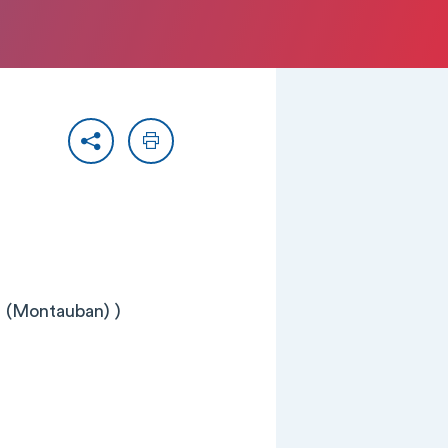
Partager
Imprimer
 (Montauban) )