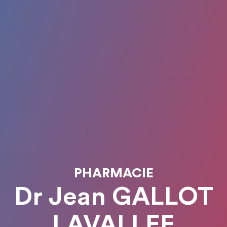
PHARMACIE
Dr Jean GALLOT
LAVALLEE