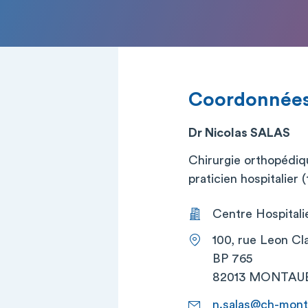
Coordonnée
Dr Nicolas SALAS
Chirurgie orthopédiq
praticien hospitalier (t
Centre Hospital
100, rue Leon Cl
BP 765
82013 MONTAU
n.salas@ch-mont