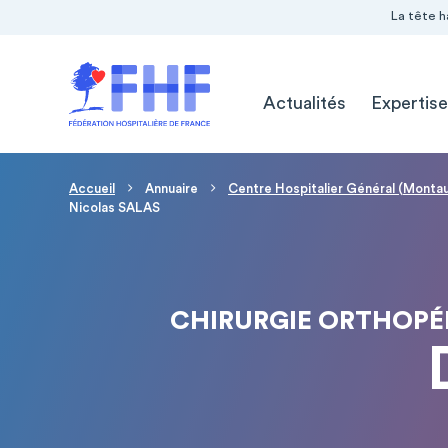
Navigation Pré-entête
Panneau de gestion des cookies
La tête h
Navigation principale
Actualités
Expertise
Fil d'Ariane
Accueil
Annuaire
Centre Hospitalier Général (Monta
Nicolas SALAS
CHIRURGIE ORTHOPÉ