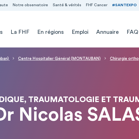
aute
Notre observatoire
Santé & vérités
FHF Cancer
#SANTEXPO
s
La FHF
En régions
Emploi
Annuaire
FAQ
uban)
Centre Hospitalier Général (MONTAUBAN)
Chirurgie orth
DIQUE, TRAUMATOLOGIE ET TRAU
Dr Nicolas SALA