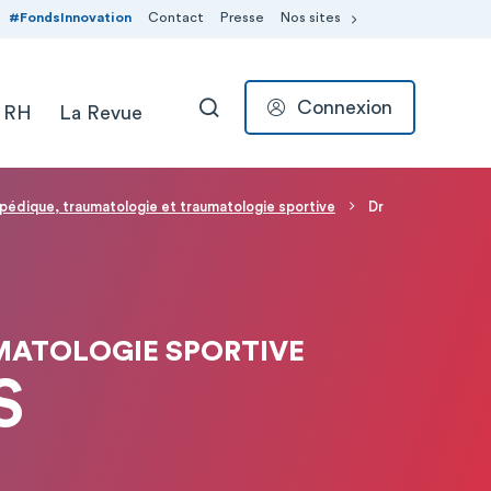
#FondsInnovation
Contact
Presse
Nos sites
Connexion
 RH
La Revue
RECHERCHER
opédique, traumatologie et traumatologie sportive
Dr
MATOLOGIE SPORTIVE
S