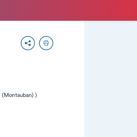
Partager
Imprimer
 (Montauban) )