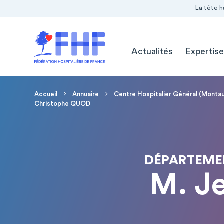
Navigation Pré-entête
Panneau de gestion des cookies
La tête h
Navigation principale
Actualités
Expertise
Fil d'Ariane
Accueil
Annuaire
Centre Hospitalier Général (Monta
Christophe QUOD
DÉPARTEME
M. J