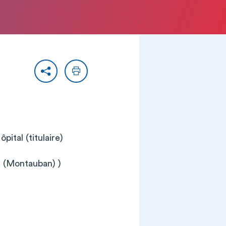
Partager
Imprimer
tal (titulaire)
 (Montauban) )