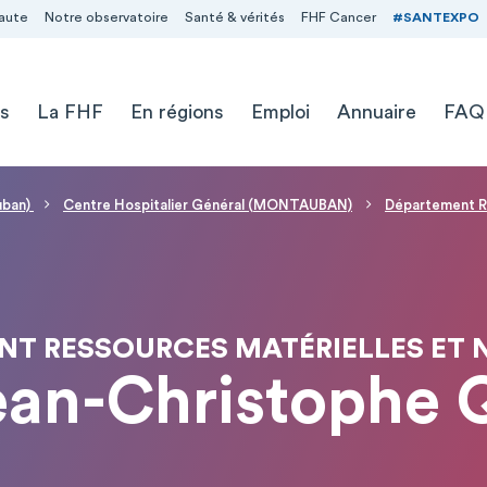
aute
Notre observatoire
Santé & vérités
FHF Cancer
#SANTEXPO
s
La FHF
En régions
Emploi
Annuaire
FAQ
uban)
Centre Hospitalier Général (MONTAUBAN)
Département R
NT RESSOURCES MATÉRIELLES ET 
ean-Christophe