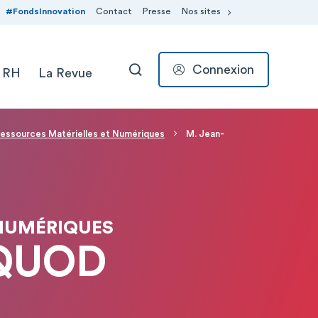
#FondsInnovation
Contact
Presse
Nos sites
Connexion
 RH
La Revue
RECHERCHER
essources Matérielles et Numériques
M. Jean-
NUMÉRIQUES
 QUOD