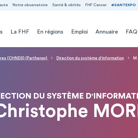
aute
Notre observatoire
Santé & vérités
FHF Cancer
#SANTEXPO
s
La FHF
En régions
Emploi
Annuaire
FAQ
vres (CHNDS) (Parthenay)
Direction du système d'information
M.
RECTION DU SYSTÈME D'INFORMAT
Christophe MO