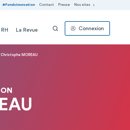
#FondsInnovation
Contact
Presse
Nos sites
Connexion
 RH
La Revue
RECHERCHER
 Christophe MOREAU
ION
REAU