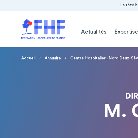
Navigation Pré-entête
Panneau de gestion des cookies
La tête h
Navigation principale
Actualités
Expertise
Fil d'Ariane
Accueil
Annuaire
Centre Hospitalier - Nord Deux-Sè
DI
M. 