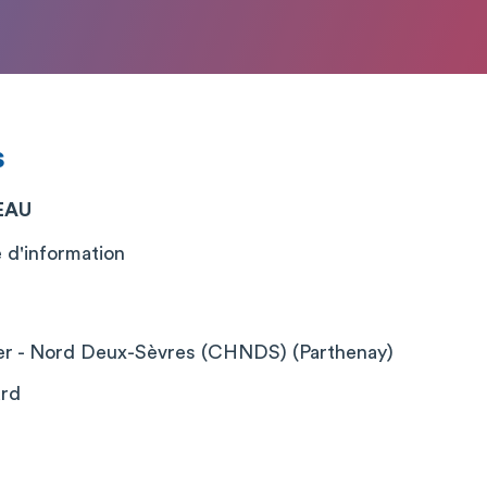
s
EAU
 d'information
ier - Nord Deux-Sèvres (CHNDS) (Parthenay)
ard