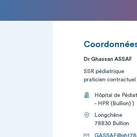
Coordonnée
Dr Ghassan ASSAF
SSR pédiatrique
praticien contractuel (
Hôpital de Pédia
- HPR (Bullion) )
Longchêne
78830 Bullion
GASSAF@ght78s