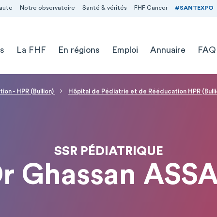
aute
Notre observatoire
Santé & vérités
FHF Cancer
#SANTEXPO
s
La FHF
En régions
Emploi
Annuaire
FAQ
ion - HPR (Bullion)
Hôpital de Pédiatrie et de Rééducation HPR (Bulli
SSR PÉDIATRIQUE
r Ghassan ASS