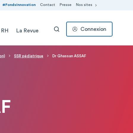
#FondsInnovation
Contact
Presse
Nos sites
Connexion
 RH
La Revue
RECHERCHER
on)
SSR pédiatrique
Dr Ghassan ASSAF
AF