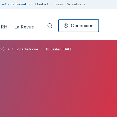
#FondsInnovation
Contact
Presse
Nos sites
Connexion
 RH
La Revue
RECHERCHER
on)
SSR pédiatrique
Dr Saliha SIDALI
I