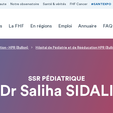
aute
Notre observatoire
Santé & vérités
FHF Cancer
#SANTEXPO
s
La FHF
En régions
Emploi
Annuaire
FAQ
ion - HPR (Bullion)
Hôpital de Pédiatrie et de Rééducation HPR (Bulli
SSR PÉDIATRIQUE
Dr Saliha SIDAL