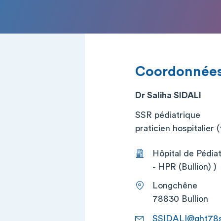
Coordonnée
Dr Saliha SIDALI
SSR pédiatrique
praticien hospitalier (t
Hôpital de Pédia
- HPR (Bullion) )
Longchêne
78830 Bullion
SSIDALI@ght78s