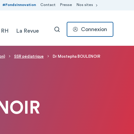
#FondsInnovation
Contact
Presse
Nos sites
Connexion
 RH
La Revue
RECHERCHER
on)
SSR pédiatrique
Dr Mostepha BOULENOIR
NOIR