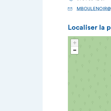
MBOULENOIR@g
Localiser la 
+
−