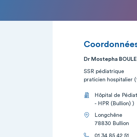
Coordonnée
Dr Mostepha BOUL
SSR pédiatrique
praticien hospitalier (t
Hôpital de Pédia
- HPR (Bullion) )
Longchêne
78830 Bullion
01 34 85 42 51