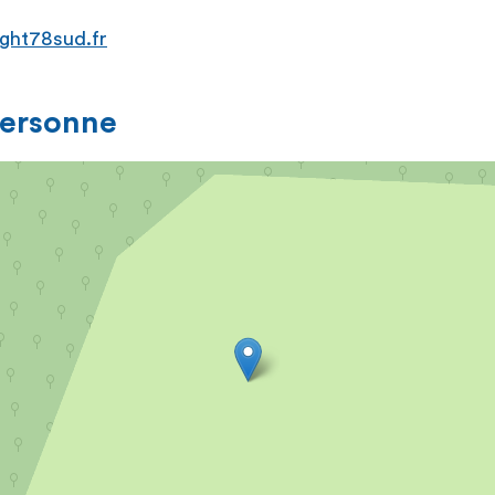
ht78sud.fr
personne