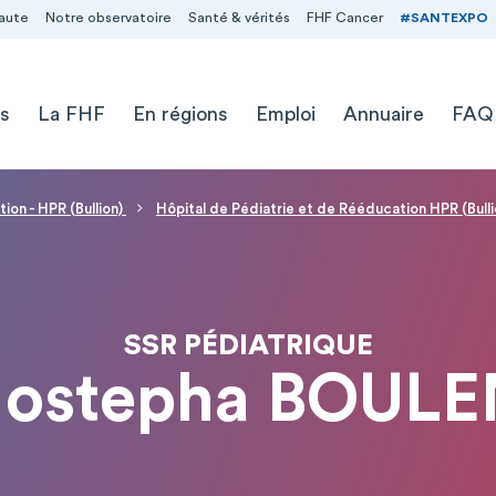
aute
Notre observatoire
Santé & vérités
FHF Cancer
#SANTEXPO
s
La FHF
En régions
Emploi
Annuaire
FAQ
ion - HPR (Bullion)
Hôpital de Pédiatrie et de Rééducation HPR (Bulli
SSR PÉDIATRIQUE
Mostepha BOULE