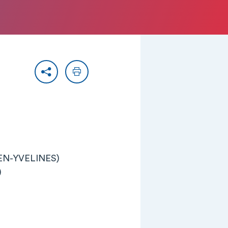
Partager
Imprimer
-EN-YVELINES)
)