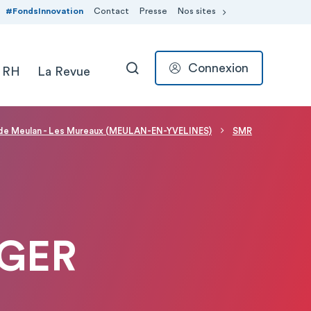
#FondsInnovation
Contact
Presse
Nos sites
Connexion
 RH
La Revue
RECHERCHER
l de Meulan - Les Mureaux (MEULAN-EN-YVELINES)
SMR
UGER