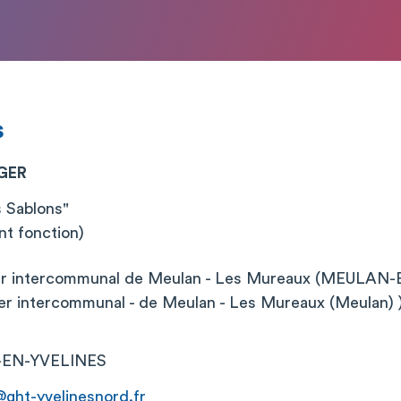
s
UGER
 Sablons"
nt fonction)
ier intercommunal de Meulan - Les Mureaux (MEULAN
ier intercommunal - de Meulan - Les Mureaux (Meulan) 
-EN-YVELINES
@ght-yvelinesnord.fr