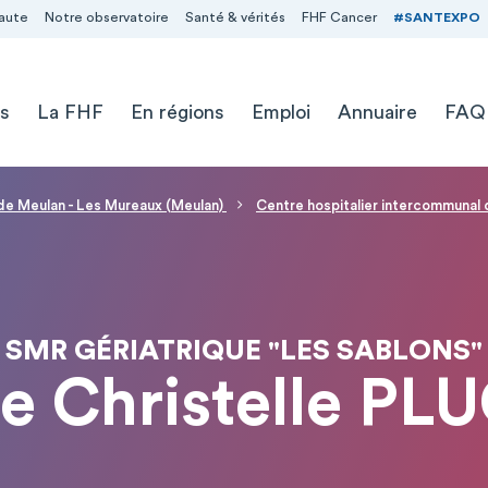
aute
Notre observatoire
Santé & vérités
FHF Cancer
#SANTEXPO
s
La FHF
En régions
Emploi
Annuaire
FAQ
 de Meulan - Les Mureaux (Meulan)
Centre hospitalier intercommuna
SMR GÉRIATRIQUE "LES SABLONS"
 Christelle PL