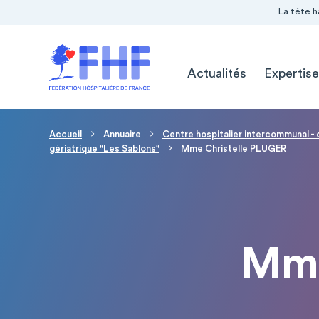
Navigation Pré-entête
Panneau de gestion des cookies
La tête h
Navigation principale
Actualités
Expertise
Fil d'Ariane
Accueil
Annuaire
Centre hospitalier intercommunal -
gériatrique "Les Sablons"
Mme Christelle PLUGER
Mme