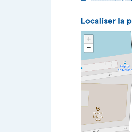
Localiser la 
+
−