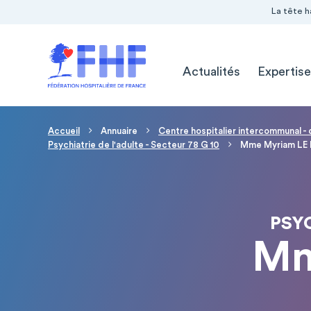
Navigation Pré-entête
Panneau de gestion des cookies
La tête h
Navigation principale
Actualités
Expertise
Fil d'Ariane
Accueil
Annuaire
Centre hospitalier intercommunal -
Psychiatrie de l'adulte - Secteur 78 G 10
Mme Myriam LE
PSYC
Mm