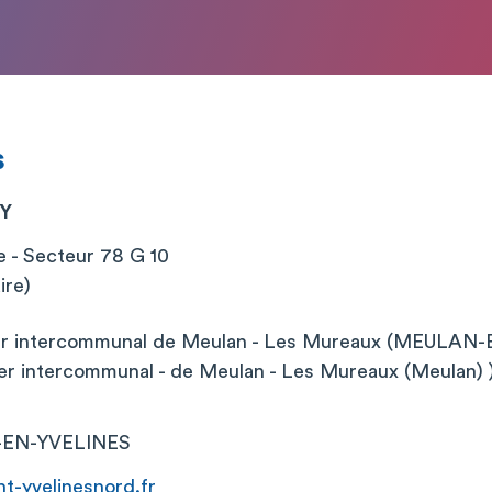
s
AY
te - Secteur 78 G 10
ire)
ier intercommunal de Meulan - Les Mureaux (MEULAN
ier intercommunal - de Meulan - Les Mureaux (Meulan) 
-EN-YVELINES
t-yvelinesnord.fr