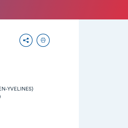
Partager
Imprimer
-EN-YVELINES)
)