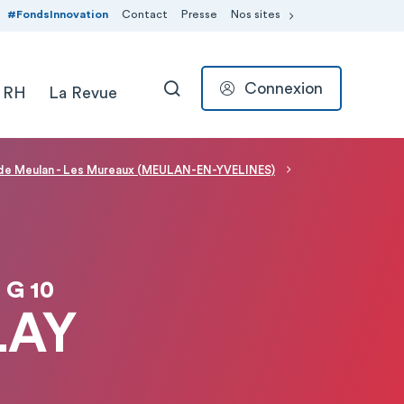
#FondsInnovation
Contact
Presse
Nos sites
Connexion
 RH
La Revue
RECHERCHER
l de Meulan - Les Mureaux (MEULAN-EN-YVELINES)
 G 10
LAY