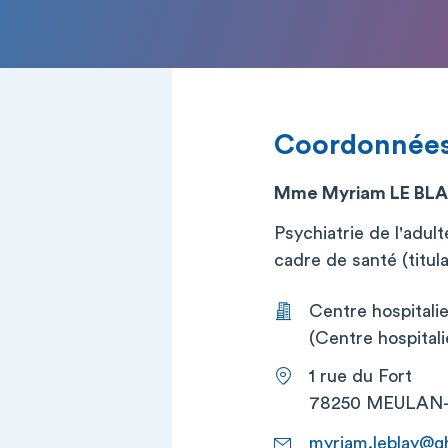
Coordonnée
Mme Myriam LE BL
Psychiatrie de l'adul
cadre de santé (titula
Centre hospital
(Centre hospital
1 rue du Fort
78250 MEULAN
myriam.leblay@gh