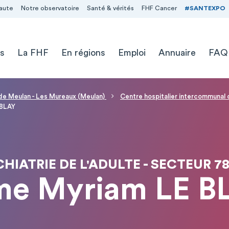
aute
Notre observatoire
Santé & vérités
FHF Cancer
#SANTEXPO
s
La FHF
En régions
Emploi
Annuaire
FAQ
 de Meulan - Les Mureaux (Meulan)
Centre hospitalier intercommuna
 BLAY
HIATRIE DE L'ADULTE - SECTEUR 78
e Myriam LE B