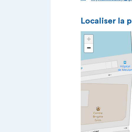
Localiser la 
+
−