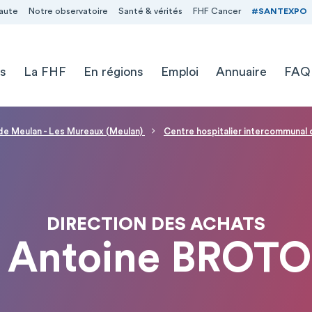
aute
Notre observatoire
Santé & vérités
FHF Cancer
#SANTEXPO
s
La FHF
En régions
Emploi
Annuaire
FAQ
 de Meulan - Les Mureaux (Meulan)
Centre hospitalier intercommuna
DIRECTION DES ACHATS
 Antoine BROT