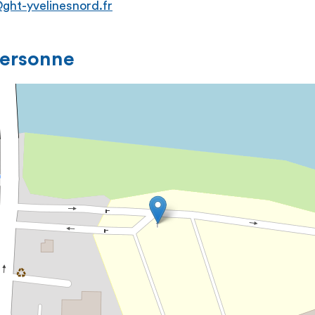
ght-yvelinesnord.fr
personne