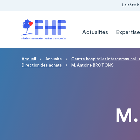
Navigation Pré-entête
Panneau de gestion des cookies
La tête h
Navigation principale
Actualités
Expertise
Fil d'Ariane
Accueil
Annuaire
Centre hospitalier intercommunal -
Direction des achats
M. Antoine BROTONS
M.