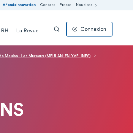
#FondsInnovation
Contact
Presse
Nos sites
Connexion
 RH
La Revue
RECHERCHER
l de Meulan - Les Mureaux (MEULAN-EN-YVELINES)
ONS