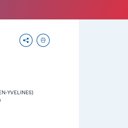
Partager
Imprimer
-EN-YVELINES)
)