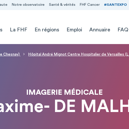
aute
Notre observatoire
Santé & vérités
FHF Cancer
#SANTEXPO
s
La FHF
En régions
Emploi
Annuaire
FAQ
(Le Chesnay)
Hôpital André Mignot Centre Hospitalier de Versailles (
IMAGERIE MÉDICALE
axime- DE MAL