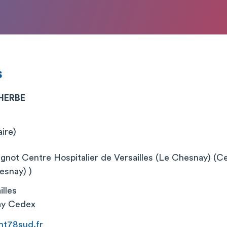
s
HERBE
aire)
gnot Centre Hospitalier de Versailles (Le Chesnay) (Ce
esnay) )
illes
ay Cedex
t78sud.fr