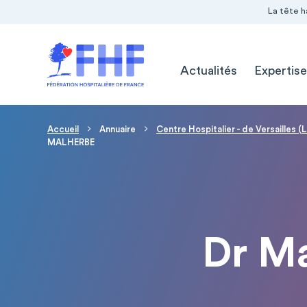
Navigation Pré-entête
Panneau de gestion des cookies
La tête h
Navigation principale
Actualités
Expertise
Fil d'Ariane
Accueil
Annuaire
Centre Hospitalier - de Versailles 
MALHERBE
Dr M