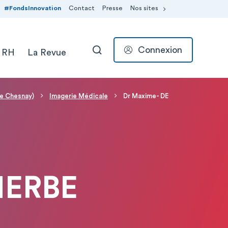
#FondsInnovation
Contact
Presse
Nos sites
Connexion
 RH
La Revue
RECHERCHER
Le Chesnay)
Imagerie Médicale
Dr Maxime- DE
HERBE