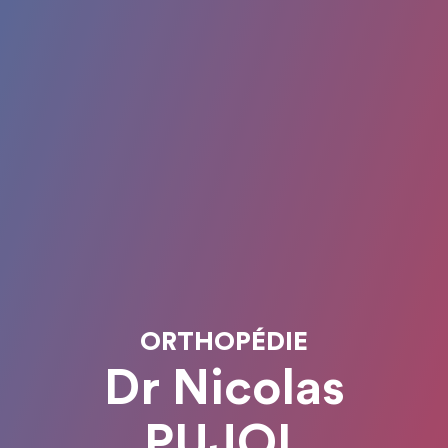
ORTHOPÉDIE
Dr Nicolas
PUJOL