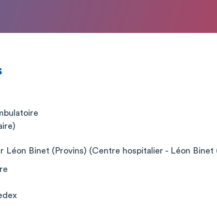
s
mbulatoire
aire)
r Léon Binet (Provins) (Centre hospitalier - Léon Binet 
re
edex