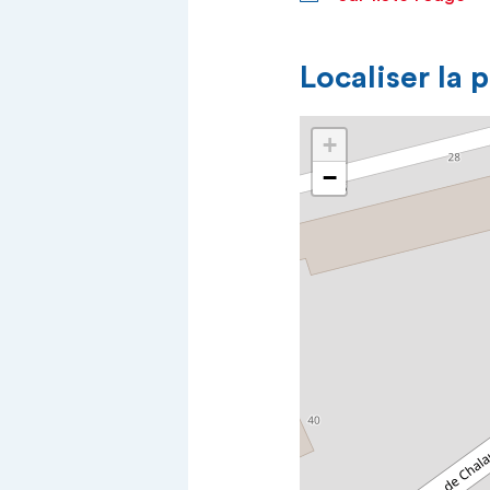
Localiser la 
+
−