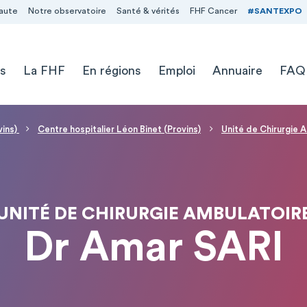
aute
Notre observatoire
Santé & vérités
FHF Cancer
#SANTEXPO
s
La FHF
En régions
Emploi
Annuaire
FAQ
vins)
Centre hospitalier Léon Binet (Provins)
Unité de Chirurgie 
UNITÉ DE CHIRURGIE AMBULATOIR
Dr Amar SARI