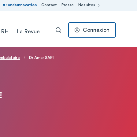
#FondsInnovation
Contact
Presse
Nos sites
Connexion
 RH
La Revue
RECHERCHER
Ambulatoire
Dr Amar SARI
E