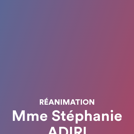
RÉANIMATION
Mme Stéphanie
ADIRI