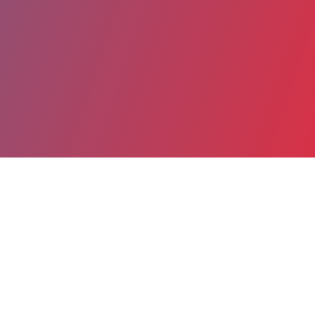
Partager
Imprimer
Coordonnées
Dr Ibrahim HAMADEH
Diabétologie - Endocrinologie - CLM