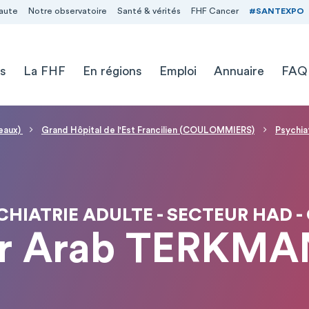
aute
Notre observatoire
Santé & vérités
FHF Cancer
#SANTEXPO
s
La FHF
En régions
Emploi
Annuaire
FAQ
Meaux)
Grand Hôpital de l'Est Francilien (COULOMMIERS)
Psychia
CHIATRIE ADULTE - SECTEUR HAD -
r Arab TERKMA