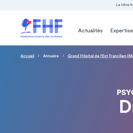
Navigation Pré-entête
Panneau de gestion des cookies
La tête h
Navigation principale
Actualités
Expertise
Fil d'Ariane
Accueil
Annuaire
Grand Hôpital de l'Est Francilien (
PSY
D