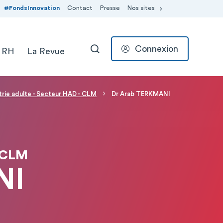
#FondsInnovation
Contact
Presse
Nos sites
Connexion
 RH
La Revue
RECHERCHER
trie adulte - Secteur HAD - CLM
Dr Arab TERKMANI
 CLM
NI