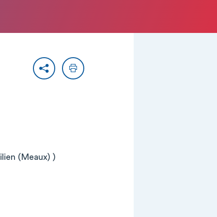
Partager
Imprimer
ilien (Meaux) )