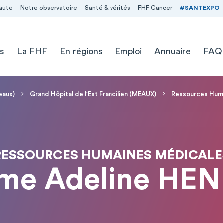
aute
Notre observatoire
Santé & vérités
FHF Cancer
#SANTEXPO
s
La FHF
En régions
Emploi
Annuaire
FAQ
Meaux)
Grand Hôpital de l'Est Francilien (MEAUX)
Ressources Hum
RESSOURCES HUMAINES MÉDICALE
e Adeline HE