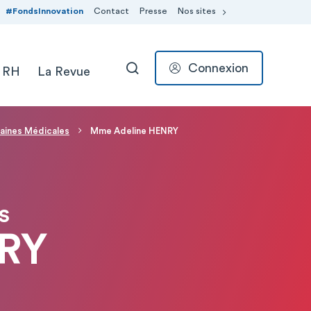
#FondsInnovation
Contact
Presse
Nos sites
Connexion
 RH
La Revue
RECHERCHER
aines Médicales
Mme Adeline HENRY
S
NRY