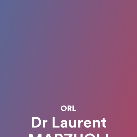
ORL
Dr Laurent