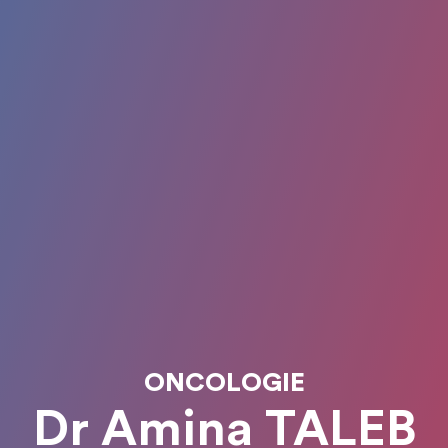
ONCOLOGIE
Dr Amina TALEB