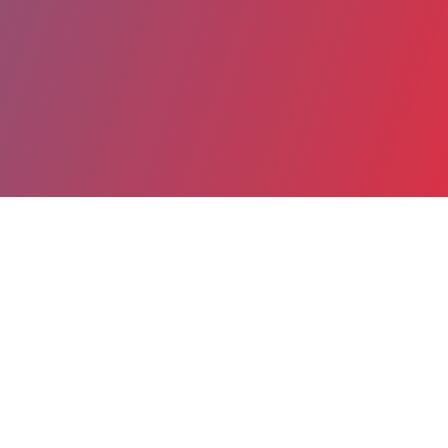
Partager
Imprimer
Coordonnées
Dr MARGOT GUERIN
Néonatalogie et réanimation néonatale
ASSISTANT HOSPITALIER (Médecin)