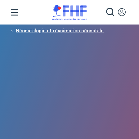
Panneau de gestion des cookies
RECHE
Fil d'Ariane
Néonatalogie et réanimation néonatale