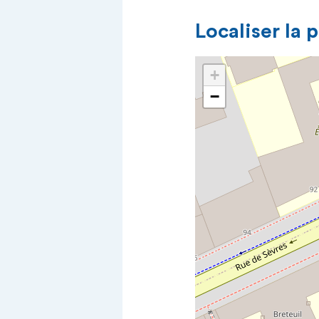
Localiser la 
+
−