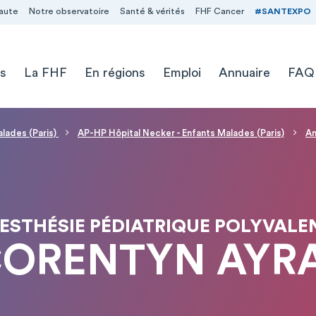
aute
Notre observatoire
Santé & vérités
FHF Cancer
#SANTEXPO
s
La FHF
En régions
Emploi
Annuaire
FAQ
alades (Paris)
AP-HP Hôpital Necker - Enfants Malades (Paris)
An
ESTHÉSIE PÉDIATRIQUE POLYVALE
CORENTYN AYR