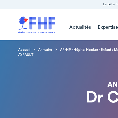
Navigation Pré-entête
Panneau de gestion des cookies
La tête h
Navigation principale
Actualités
Expertise
Fil d'Ariane
Accueil
Annuaire
AP-HP - Hôpital Necker - Enfants M
AYRAULT
AN
Dr 