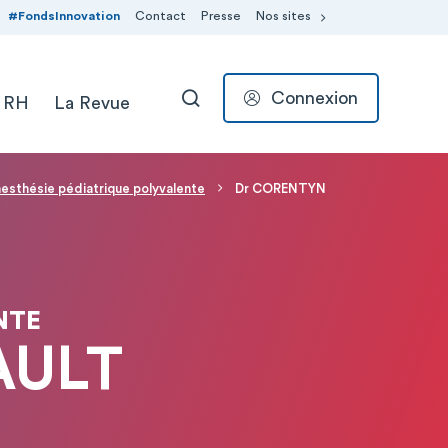
#FondsInnovation
Contact
Presse
Nos sites
Connexion
 RH
La Revue
RECHERCHER
esthésie pédiatrique polyvalente
Dr CORENTYN
NTE
AULT