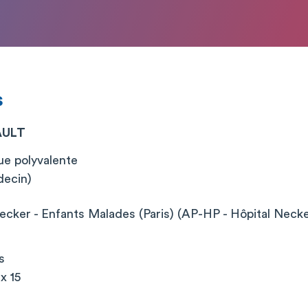
s
AULT
ue polyvalente
decin)
cker - Enfants Malades (Paris) (AP-HP - Hôpital Neck
s
x 15