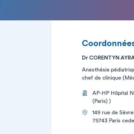
Coordonnée
Dr CORENTYN AYR
Anesthésie pédiatriq
chef de clinique (Mé
AP-HP Hôpital Ne
(Paris) )
149 rue de Sèvre
75743 Paris cede