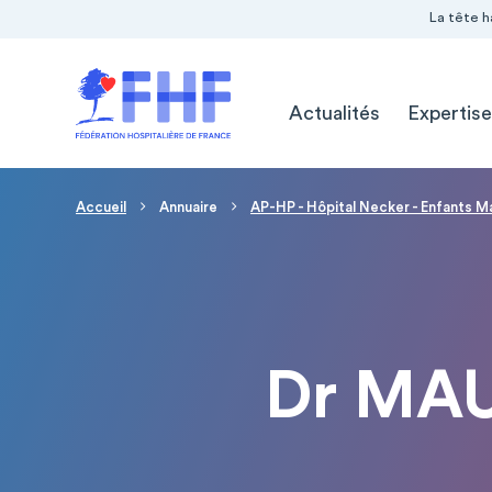
Navigation Pré-entête
Panneau de gestion des cookies
La tête h
Navigation principale
Actualités
Expertise
Fil d'Ariane
Accueil
Annuaire
AP-HP - Hôpital Necker - Enfants M
Dr MA