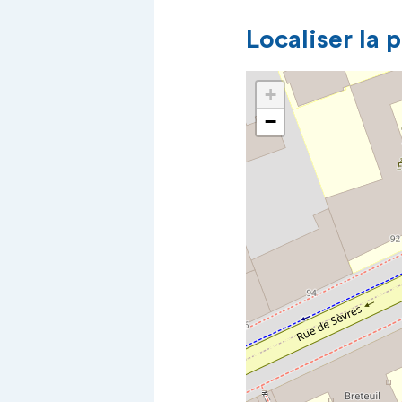
Localiser la 
+
−