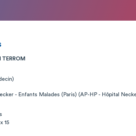
s
N TERROM
decin)
cker - Enfants Malades (Paris) (AP-HP - Hôpital Neck
s
x 15