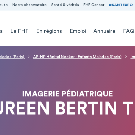
aute
Notre observatoire
Santé & vérités
FHF Cancer
#SANTEXPO
s
La FHF
En régions
Emploi
Annuaire
FAQ
alades (Paris)
AP-HP Hôpital Necker - Enfants Malades (Paris)
Im
IMAGERIE PÉDIATRIQUE
UREEN BERTIN 