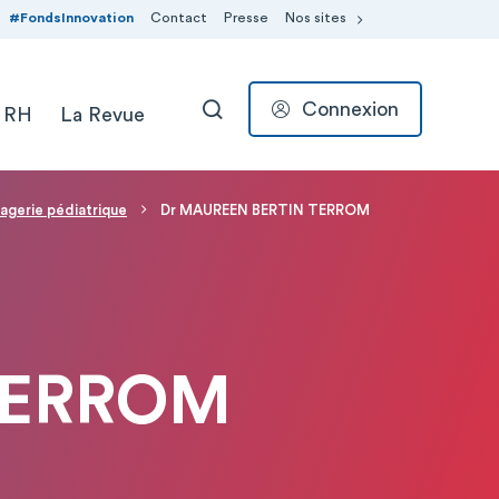
#FondsInnovation
Contact
Presse
Nos sites
Connexion
 RH
La Revue
RECHERCHER
agerie pédiatrique
Dr MAUREEN BERTIN TERROM
TERROM