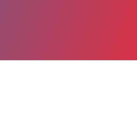
Partager
Imprimer
Coordonnées
THIBAUD LEBRET
Douleur et médecine palliative
INTERNE (Médecin)