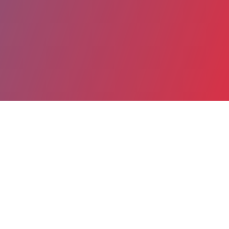
Partager
Imprimer
Coordonnées
Dr AHMED MEZDARI
Anesthésie pédiatrique polyvalente
ASSISTANT HOSPITALIER (Médecin)