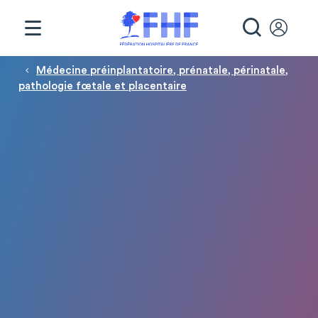
Panneau de gestion des cookies
RECHE
Fil d'Ariane
Médecine préinplantatoire, prénatale, périnatale,
pathologie fœtale et placentaire