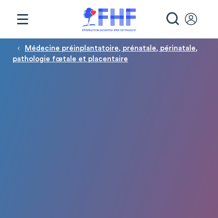
Panneau de gestion des cookies
RECHE
Fil d'Ariane
Médecine préinplantatoire, prénatale, périnatale,
pathologie fœtale et placentaire