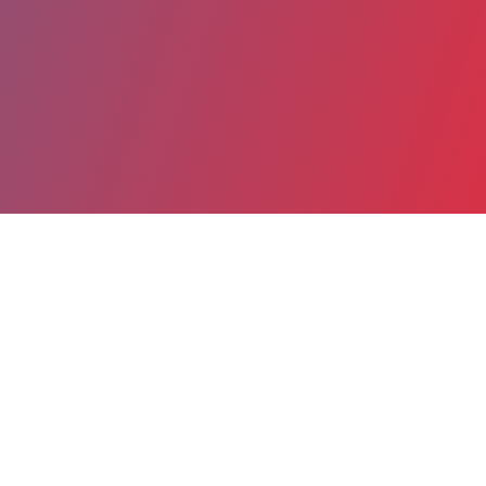
Partager
Imprimer
Coordonnées
Pr STANISLAS LYONNET
Développement morphogénèse
PUPH (Médecin)