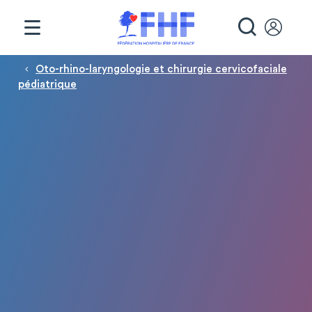
Panneau de gestion des cookies
RECHE
Fil d'Ariane
Oto-rhino-laryngologie et chirurgie cervicofaciale
pédiatrique