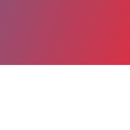
Partager
Imprimer
Coordonnées
FLORENCE PAULY
Oto-rhino-laryngologie et chirurgie