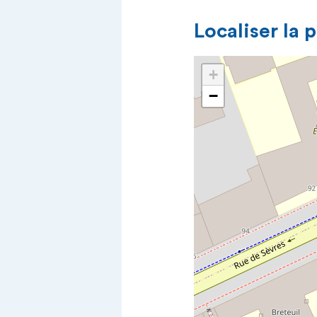
Localiser la 
+
−