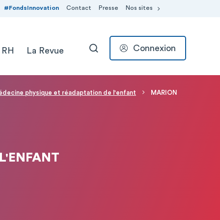
#FondsInnovation
Contact
Presse
Nos sites
Connexion
 RH
La Revue
RECHERCHER
decine physique et réadaptation de l'enfant
MARION
L'ENFANT