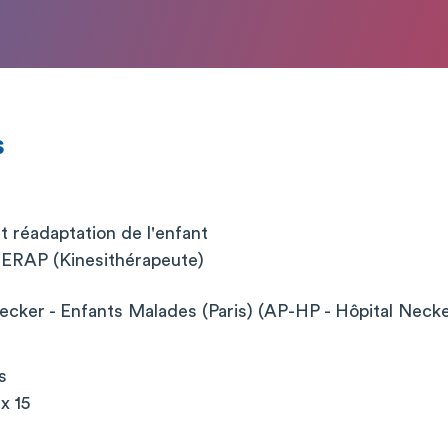
s
 réadaptation de l'enfant
RAP (Kinesithérapeute)
cker - Enfants Malades (Paris) (AP-HP - Hôpital Neck
s
x 15