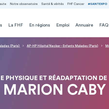
aute
Notre observatoire
Santé & vérités
FHF Cancer
#SANTEXPO
s
La FHF
En régions
Emploi
Annuaire
FAQ
alades (Paris)
AP-HP Hôpital Necker - Enfants Malades (Paris)
Mé
E PHYSIQUE ET RÉADAPTATION DE 
MARION CABY