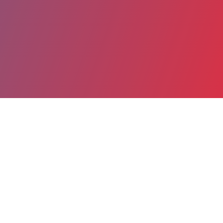
Partager
Imprimer
Coordonnées
Dr ELISE PISAN
Génétique clinique
chef de clinique (Médecin)