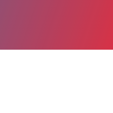
Partager
Imprimer
Coordonnées
Pr LUCILE COURONNE
Hématologie biologique
PUPH (Médecin)