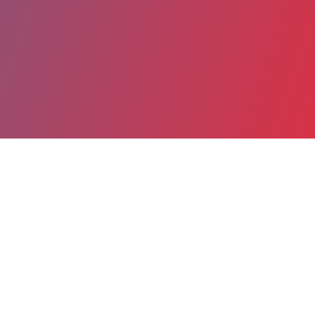
Partager
Imprimer
Coordonnées
Dr HELENE MAMMERI
Biochimie générale
praticien hospitalier (Médecin)