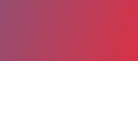
Partager
Imprimer
Coordonnées
Dr INDIA FOUFA
Anesthésie pédiatrique polyvalente
praticien hospitalier (Médecin)