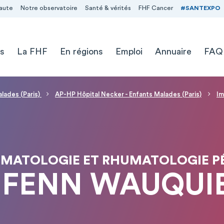
aute
Notre observatoire
Santé & vérités
FHF Cancer
#SANTEXPO
s
La FHF
En régions
Emploi
Annuaire
FAQ
alades (Paris)
AP-HP Hôpital Necker - Enfants Malades (Paris)
Im
MATOLOGIE ET RHUMATOLOGIE PÉ
IFENN WAUQUI