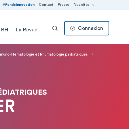
#FondsInnovation
Contact
Presse
Nos sites
Connexion
 RH
La Revue
RECHERCHER
muno-Hématologie et Rhumatologie pédiatriques
DIATRIQUES
ER