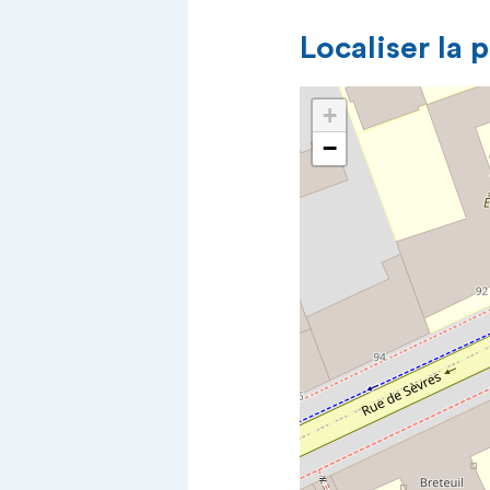
Localiser la 
+
−