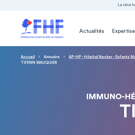
Navigation Pré-entête
Panneau de gestion des cookies
La tête h
Navigation principale
Actualités
Expertise
Fil d'Ariane
Accueil
Annuaire
AP-HP - Hôpital Necker - Enfants M
TIFENN WAUQUIER
IMMUNO-HÉ
T