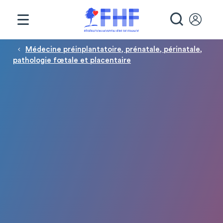
Panneau de gestion des cookies
RECHE
Fil d'Ariane
Médecine préinplantatoire, prénatale, périnatale,
pathologie fœtale et placentaire