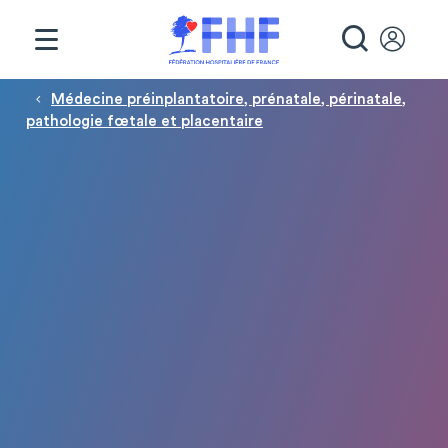
Panneau de gestion des cookies
RECHE
Fil d'Ariane
Médecine préinplantatoire, prénatale, périnatale,
pathologie fœtale et placentaire