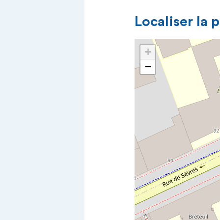
Localiser la 
+
−