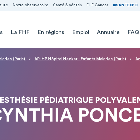
aute
Notre observatoire
Santé & vérités
FHF Cancer
#SANTEXPO
s
La FHF
En régions
Emploi
Annuaire
FAQ
alades (Paris)
AP-HP Hôpital Necker - Enfants Malades (Paris)
An
ESTHÉSIE PÉDIATRIQUE POLYVALE
CYNTHIA PONC