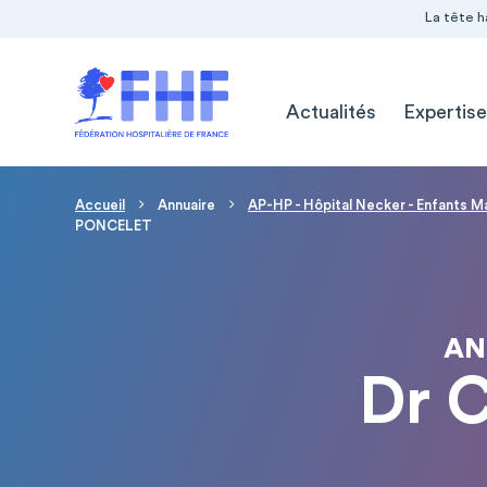
Navigation Pré-entête
Panneau de gestion des cookies
La tête h
Navigation principale
Actualités
Expertise
Fil d'Ariane
Accueil
Annuaire
AP-HP - Hôpital Necker - Enfants M
PONCELET
AN
Dr 