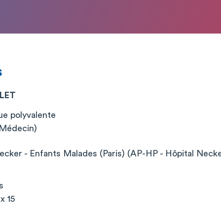
s
LET
ue polyvalente
 (Médecin)
cker - Enfants Malades (Paris) (AP-HP - Hôpital Neck
s
x 15