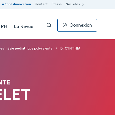
#FondsInnovation
Contact
Presse
Nos sites
Connexion
 RH
La Revue
RECHERCHER
esthésie pédiatrique polyvalente
Dr CYNTHIA
NTE
ELET