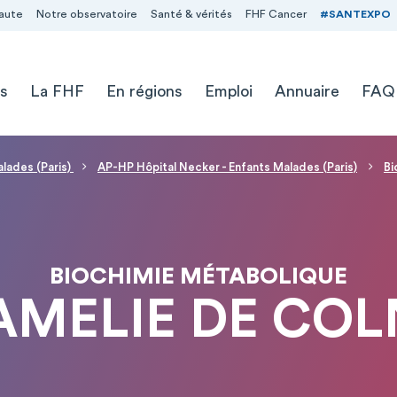
aute
Notre observatoire
Santé & vérités
FHF Cancer
#SANTEXPO
s
La FHF
En régions
Emploi
Annuaire
FAQ
alades (Paris)
AP-HP Hôpital Necker - Enfants Malades (Paris)
Bi
BIOCHIMIE MÉTABOLIQUE
AMELIE DE CO