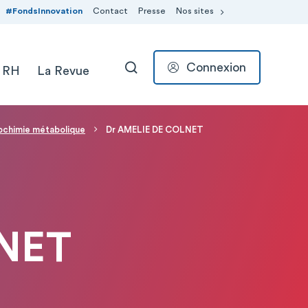
#FondsInnovation
Contact
Presse
Nos sites
Connexion
 RH
La Revue
RECHERCHER
ochimie métabolique
Dr AMELIE DE COLNET
LNET