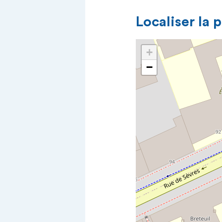
Localiser la 
+
−