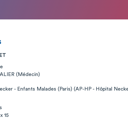
s
NET
ue
LIER (Médecin)
cker - Enfants Malades (Paris) (AP-HP - Hôpital Neck
s
x 15